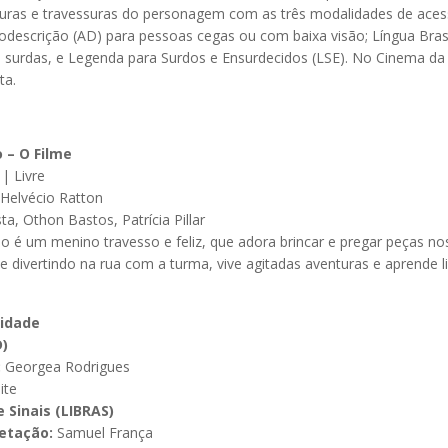
ras e travessuras do personagem com as três modalidades de acess
odescrição (AD) para pessoas cegas ou com baixa visão; Língua Brasil
s surdas, e Legenda para Surdos e Ensurdecidos (LSE). No Cinema d
ta.
 – O Filme
 | Livre
Helvécio Ratton
a, Othon Bastos, Patrícia Pillar
 é um menino travesso e feliz, que adora brincar e pregar peças n
se divertindo na rua com a turma, vive agitadas aventuras e aprende l
lidade
)
:
Georgea Rodrigues
ite
e Sinais (LIBRAS)
etação:
Samuel França