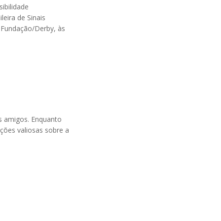
ibilidade
eira de Sinais
a Fundação/Derby, às
os amigos. Enquanto
ições valiosas sobre a