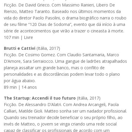
Ficção. De David Grieco. Com Massimo Ranieri, Libero De
Rienzo, Matteo Taranto. Baseado nos últimos momentos da
vida do diretor Paolo Pasolini, o drama biográfico narra o roubo
de seu filme “120 Dias de Sodoma”, evento que dá início à uma
série de acontecimentos que virão a trazer o cineasta à morte.
107 min | Livre
Brutti e Cattivi
(Itália, 2017)
Ficção. De Cosimo Gomez. Com Claudio Santamaria, Marco
D’Amore, Sara Serraiocco. Uma gangue de ladrões atrapalhados
planeja assaltar um grande banco, mas o conflito de
personalidades e as discordâncias podem levar todo o plano
por água abaixo.
89 min | 14 anos
The Startup: Accendi il tuo futuro
(Itália, 2017)
Ficção. De Alessandro D’Alatri. Com Andrea Arcangeli, Paola
Calliari, Matilde Gioli. Matteo sonha ser um nadador profissional.
Quando seu treinador decide beneficiar o seu próprio filho, ao
invés de Matteo, o jovem se vinga criando uma rede social
capaz de classificar os profissionais de acordo com um