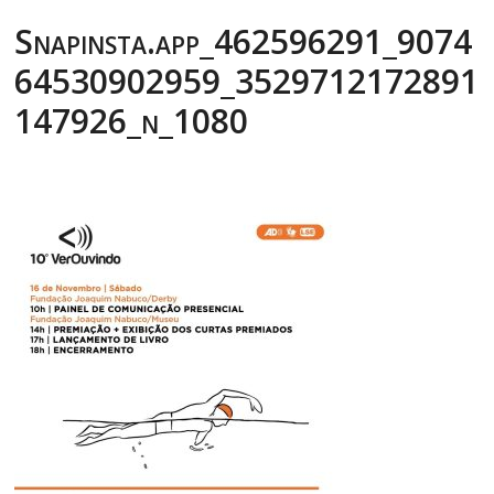
Snapinsta.app_462596291_9074
64530902959_3529712172891
147926_n_1080