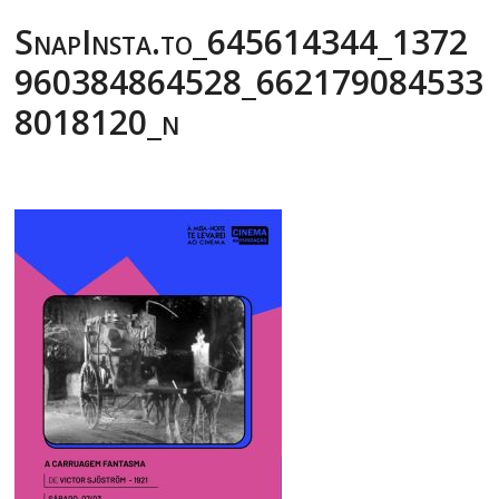
SnapInsta.to_645614344_1372
960384864528_662179084533
8018120_n